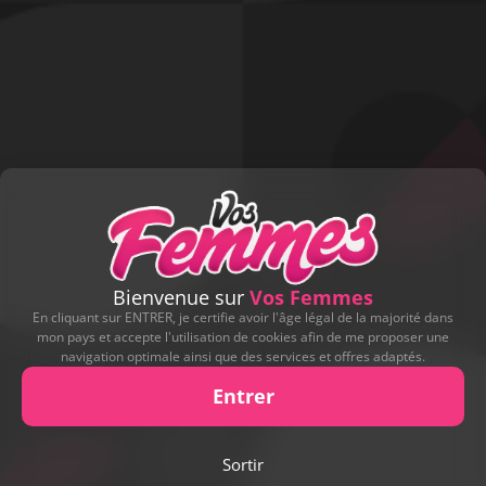
Nous adorons et vous ... ?
18 juin 2017
3 commentaires
7916 vues
Voir l'article
Bienvenue sur
Vos Femmes
En cliquant sur ENTRER, je certifie avoir l'âge légal de la majorité dans
mon pays et accepte l'utilisation de cookies afin de me proposer une
navigation optimale ainsi que des services et offres adaptés.
Entrer
Sortir
Sublime tétons